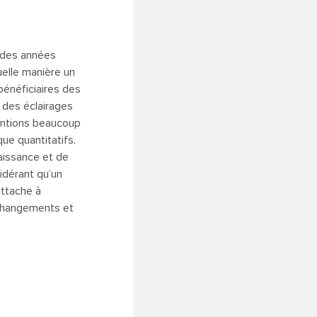
t des années
elle manière un
bénéficiaires des
 des éclairages
ventions beaucoup
ue quantitatifs.
aissance et de
idérant qu’un
attache à
 changements et