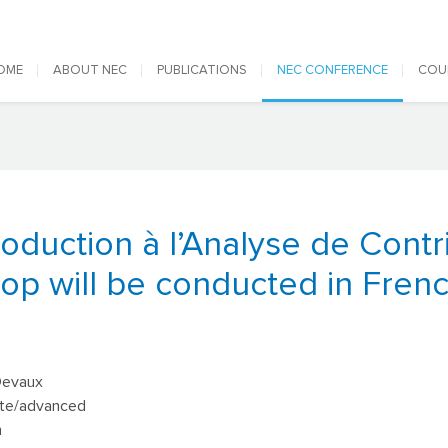
 navigation
OME
ABOUT NEC
PUBLICATIONS
NEC CONFERENCE
COU
troduction à l’Analyse de Contr
op will be conducted in Frenc
Devaux
ate/advanced
h