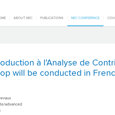
 navigation
OME
ABOUT NEC
PUBLICATIONS
NEC CONFERENCE
COU
troduction à l’Analyse de Contr
op will be conducted in Frenc
Devaux
ate/advanced
h