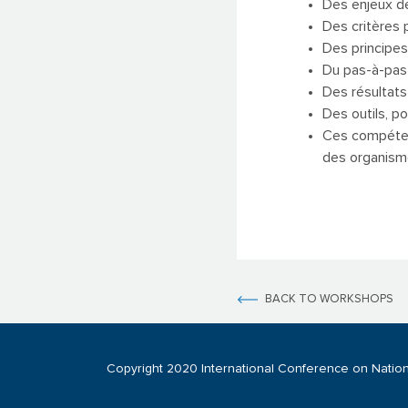
Des enjeux de
Des critères 
Des principes 
Du pas-à-pas 
Des résultats 
Des outils, p
Ces compétenc
des organisme
BACK TO WORKSHOPS
Copyright 2020 International Conference on Nation