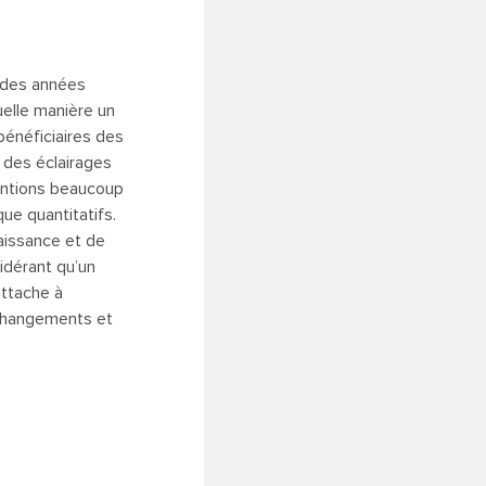
t des années
elle manière un
bénéficiaires des
 des éclairages
ventions beaucoup
ue quantitatifs.
aissance et de
idérant qu’un
attache à
 changements et