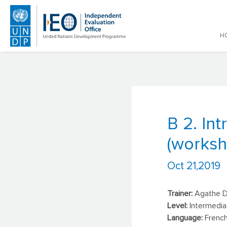
Main
H
Skip to main content
B 2. In
(worksh
Oct 21,2019
Trainer:
Agathe 
Level:
Intermedi
Language:
Frenc